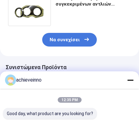
συγκεκριμένων αντλιών
C00178600 PUTZMEISTER και
δαχτυλίδι ένδυσης
Να συνεχίσει
Συνιστώμενα Προϊόντα
achieveinno
12:35 PM
Good day, what product are you looking for?
αγκώνας σωλήνων
Τέμνον δαχτυλίδι
Επιτύχετε
αγκώνων R279-90
για το φορτηγό
Shotcrete κρ
συγκεκριμένων
DN200 DN230
μερών