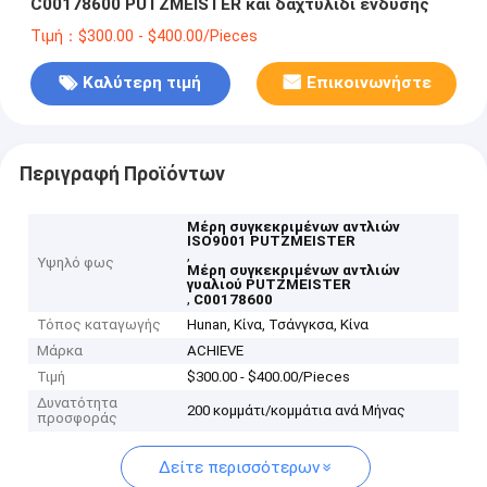
C00178600 PUTZMEISTER και δαχτυλίδι ένδυσης
Τιμή：$300.00 - $400.00/Pieces
Καλύτερη τιμή
Επικοινωνήστε
Περιγραφή Προϊόντων
Μέρη συγκεκριμένων αντλιών
ISO9001 PUTZMEISTER
,
Υψηλό φως
Μέρη συγκεκριμένων αντλιών
γυαλιού PUTZMEISTER
,
C00178600
Τόπος καταγωγής
Hunan, Κίνα, Τσάνγκσα, Κίνα
Μάρκα
ACHIEVE
Τιμή
$300.00 - $400.00/Pieces
Δυνατότητα
200 κομμάτι/κομμάτια ανά Μήνας
προσφοράς
Δείτε περισσότερων