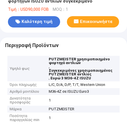
φορτηγών ISUZU αντλιών συγκεκριμένο
Τιμή：USD90,000 FOB
MOQ：1
Καλύτερη τιμή
Επικοινωνήστε
Περιγραφή Προϊόντων
PUTZMEISTER χρησιμοποιημένο
φορτηγό αντλιών
,
Υψηλό φως
Συγκεκριμένες χρησιμοποιημένες
PUTZMEISTER αντλίες
,
Ευρώ 3 M36-4Z ISUZU
Όροι πληρωμής
L/C, D/A, D/P, T/T, Western Union
Αριθμό μοντέλου
M36-4Z σε ISUZU Euro3
Δυνατότητα
1
προσφοράς
Μάρκα
PUTZMEISTER
Ποσότητα
1
παραγγελίας min