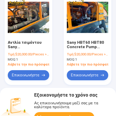
Αντλία τσιμέντου
Sany HBT60 HBT80
Sany
Concrete Pump
Μεταχειρισμένη
Truck for Cement
Τιμή:
$20,000.00/Pieces >=1 Pieces
Τιμή:
$20,000.00/Pieces >=1 Pieces
σταθερή αντλία
Delivery Trailer
MOQ:
1
MOQ:
1
σκυροδέματος για
HBT80
Λάβετε την πιο πρόσφατη τιμή
Λάβετε την πιο πρόσφατη τι
Επικοινωνήστε
Επικοινωνήστε
Εξοικονομήστε το χρόνο σας
Ας επικοινωνήσουμε μαζί σας με τα
καλύτερα προϊόντα.