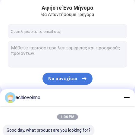
Αφήστε Ένα Μήνυμα
Θα Απαντήσουμε Γρήγορα
Να συνεχίσει
achieveinno
Σπίτι
Οι Κατηγορίες Μας
Προϊόντα
1:06 PM
Περίπου εμείς
Good day, what product are you looking for?