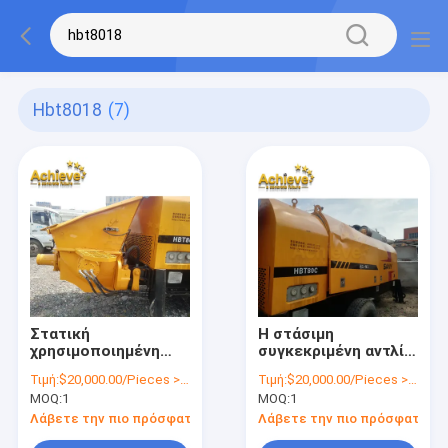
Hbt8018
(7)
Στατική
Η στάσιμη
χρησιμοποιημένη
συγκεκριμένη αντλία
συγκεκριμένη αντλία
HBT8018 Sany
Τιμή:
$20,000.00/Pieces >=1 Pieces
Τιμή:
$20,000.00/Pieces >=1 Pieces
αντλία HBT8018
χρησιμοποίησε το
MOQ:
1
MOQ:
1
SANY 150 χιλ.
ρυμουλκό που
τοποθετήθηκε
Λάβετε την πιο πρόσφατη τιμή
Λάβετε την πιο πρόσφατη τι