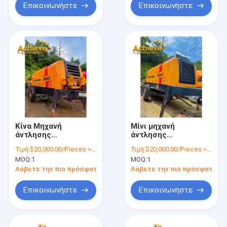
Επικοινωνήστε
Επικοινωνήστε
Κίνα Μηχανή
Μίνι μηχανή
άντλησης
άντλησης
σκυροδέματος
σκυροδέματος
Τιμή:
$20,000.00/Pieces >=1 Pieces
Τιμή:
$20,000.00/Pieces >=1 Pieces
Μεταχειρισμένη
Μεταχειρισμένη
MOQ:
1
MOQ:
1
σταθερή αντλία Sany
Στατική αντλία
σκυροδέματος Sany
Λάβετε την πιο πρόσφατη τιμή
Λάβετε την πιο πρόσφατη τι
60 80 Τιμή
Επικοινωνήστε
Επικοινωνήστε